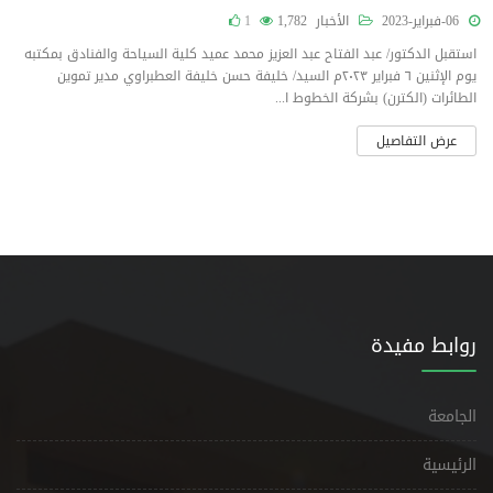
06-فبراير-2023
الأخبار
1,782
1
استقبل الدكتور/ عبد الفتاح عبد العزيز محمد عميد كلية السياحة والفنادق بمكتبه
يوم الإثنين ٦ فبراير ٢٠٢٣م السيد/ خليفة حسن خليفة العطبراوي مدير تموين
الطائرات (الكترن) بشركة الخطوط ا...
عرض التفاصيل
روابط مفيدة
الجامعة
الرئيسية