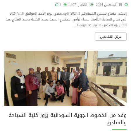
19-أغسطس-2024
الأخبار
1,957
3
إنعقد اجتماع مجلس الكليةرقم 2024/1 &nbsp;في يوم الأحد الموافق 2024/8/18
في تمام الساعة الثامنة مساء ترأس الاجتماع السيد عميد الكلية د/عبد الفتاح عبد
العزيز ،وذلك عبر تطبيق Google M...
عرض التفاصيل
وفد من الخطوط الجوية السودانية يزور كلية السياحة
والفنادق