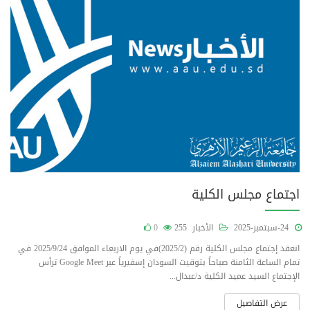
اجتماع مجلس الكلية
24-سبتمبر-2025
الأخبار
255
0
انعقد إجتماع مجلس الكلية رقم (2025/2)في يوم الاربعاء الموافق 2025/9/24 في
تمام الساعة الثامنة صباحاً بتوقيت السودان إسفيرياً عبر Google Meet ترأس
الإجتماع السيد عميد الكلية د/عبدال...
عرض التفاصيل